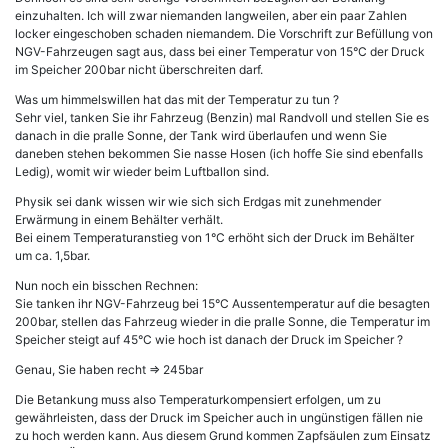
einzuhalten. Ich will zwar niemanden langweilen, aber ein paar Zahlen
locker eingeschoben schaden niemandem. Die Vorschrift zur Befüllung von
NGV-Fahrzeugen sagt aus, dass bei einer Temperatur von 15°C der Druck
im Speicher 200bar nicht überschreiten darf.
Was um himmelswillen hat das mit der Temperatur zu tun ?
Sehr viel, tanken Sie ihr Fahrzeug (Benzin) mal Randvoll und stellen Sie es
danach in die pralle Sonne, der Tank wird überlaufen und wenn Sie
daneben stehen bekommen Sie nasse Hosen (ich hoffe Sie sind ebenfalls
Ledig), womit wir wieder beim Luftballon sind.
Physik sei dank wissen wir wie sich sich Erdgas mit zunehmender
Erwärmung in einem Behälter verhält.
Bei einem Temperaturanstieg von 1°C erhöht sich der Druck im Behälter
um ca. 1,5bar.
Nun noch ein bisschen Rechnen:
Sie tanken ihr NGV-Fahrzeug bei 15°C Aussentemperatur auf die besagten
200bar, stellen das Fahrzeug wieder in die pralle Sonne, die Temperatur im
Speicher steigt auf 45°C wie hoch ist danach der Druck im Speicher ?
Genau, Sie haben recht => 245bar
Die Betankung muss also Temperaturkompensiert erfolgen, um zu
gewährleisten, dass der Druck im Speicher auch in ungünstigen fällen nie
zu hoch werden kann. Aus diesem Grund kommen Zapfsäulen zum Einsatz