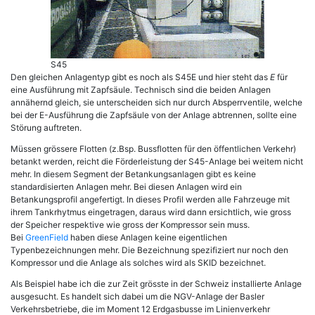
S45
Den gleichen Anlagentyp gibt es noch als S45E und hier steht das
E
für
eine Ausführung mit Zapfsäule. Technisch sind die beiden Anlagen
annähernd gleich, sie unterscheiden sich nur durch Absperrventile, welche
bei der E-Ausführung die Zapfsäule von der Anlage abtrennen, sollte eine
Störung auftreten.
Müssen grössere Flotten (z.Bsp. Bussflotten für den öffentlichen Verkehr)
betankt werden, reicht die Förderleistung der S45-Anlage bei weitem nicht
mehr. In diesem Segment der Betankungsanlagen gibt es keine
standardisierten Anlagen mehr. Bei diesen Anlagen wird ein
Betankungsprofil angefertigt. In dieses Profil werden alle Fahrzeuge mit
ihrem Tankrhytmus eingetragen, daraus wird dann ersichtlich, wie gross
der Speicher respektive wie gross der Kompressor sein muss.
Bei
GreenField
haben diese Anlagen keine eigentlichen
Typenbezeichnungen mehr. Die Bezeichnung spezifiziert nur noch den
Kompressor und die Anlage als solches wird als SKID bezeichnet.
Als Beispiel habe ich die zur Zeit grösste in der Schweiz installierte Anlage
ausgesucht. Es handelt sich dabei um die NGV-Anlage der Basler
Verkehrsbetriebe, die im Moment 12 Erdgasbusse im Linienverkehr