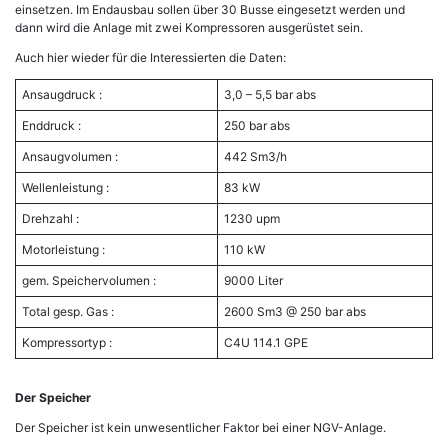
einsetzen. Im Endausbau sollen über 30 Busse eingesetzt werden und
dann wird die Anlage mit zwei Kompressoren ausgerüstet sein.
Auch hier wieder für die Interessierten die Daten:
Ansaugdruck :
3,0 – 5,5 bar abs
Enddruck :
250 bar abs
Ansaugvolumen :
442 Sm3/h
Wellenleistung :
83 kW
Drehzahl :
1230 upm
Motorleistung :
110 kW
gem. Speichervolumen :
9000 Liter
Total gesp. Gas :
2600 Sm3 @ 250 bar abs
Kompressortyp :
C4U 114.1 GPE
Der Speicher
Der Speicher ist kein unwesentlicher Faktor bei einer NGV-Anlage.