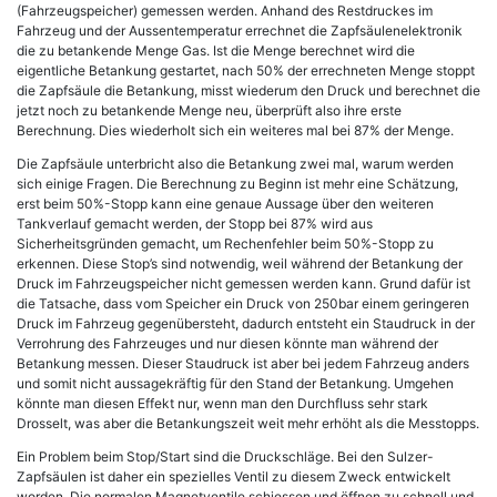
(Fahrzeugspeicher) gemessen werden. Anhand des Restdruckes im
Fahrzeug und der Aussentemperatur errechnet die Zapfsäulenelektronik
die zu betankende Menge Gas. Ist die Menge berechnet wird die
eigentliche Betankung gestartet, nach 50% der errechneten Menge stoppt
die Zapfsäule die Betankung, misst wiederum den Druck und berechnet die
jetzt noch zu betankende Menge neu, überprüft also ihre erste
Berechnung. Dies wiederholt sich ein weiteres mal bei 87% der Menge.
Die Zapfsäule unterbricht also die Betankung zwei mal, warum werden
sich einige Fragen. Die Berechnung zu Beginn ist mehr eine Schätzung,
erst beim 50%-Stopp kann eine genaue Aussage über den weiteren
Tankverlauf gemacht werden, der Stopp bei 87% wird aus
Sicherheitsgründen gemacht, um Rechenfehler beim 50%-Stopp zu
erkennen. Diese Stop’s sind notwendig, weil während der Betankung der
Druck im Fahrzeugspeicher nicht gemessen werden kann. Grund dafür ist
die Tatsache, dass vom Speicher ein Druck von 250bar einem geringeren
Druck im Fahrzeug gegenübersteht, dadurch entsteht ein Staudruck in der
Verrohrung des Fahrzeuges und nur diesen könnte man während der
Betankung messen. Dieser Staudruck ist aber bei jedem Fahrzeug anders
und somit nicht aussagekräftig für den Stand der Betankung. Umgehen
könnte man diesen Effekt nur, wenn man den Durchfluss sehr stark
Drosselt, was aber die Betankungszeit weit mehr erhöht als die Messtopps.
Ein Problem beim Stop/Start sind die Druckschläge. Bei den Sulzer-
Zapfsäulen ist daher ein spezielles Ventil zu diesem Zweck entwickelt
worden. Die normalen Magnetventile schiessen und öffnen zu schnell und