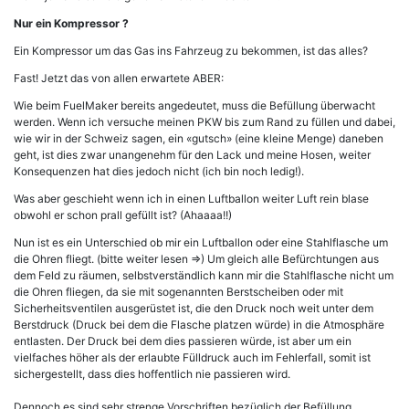
Nur ein Kompressor ?
Ein Kompressor um das Gas ins Fahrzeug zu bekommen, ist das alles?
Fast! Jetzt das von allen erwartete ABER:
Wie beim FuelMaker bereits angedeutet, muss die Befüllung überwacht
werden. Wenn ich versuche meinen PKW bis zum Rand zu füllen und dabei,
wie wir in der Schweiz sagen, ein «gutsch» (eine kleine Menge) daneben
geht, ist dies zwar unangenehm für den Lack und meine Hosen, weiter
Konsequenzen hat dies jedoch nicht (ich bin noch ledig!).
Was aber geschieht wenn ich in einen Luftballon weiter Luft rein blase
obwohl er schon prall gefüllt ist? (Ahaaaa!!)
Nun ist es ein Unterschied ob mir ein Luftballon oder eine Stahlflasche um
die Ohren fliegt. (bitte weiter lesen =>) Um gleich alle Befürchtungen aus
dem Feld zu räumen, selbstverständlich kann mir die Stahlflasche nicht um
die Ohren fliegen, da sie mit sogenannten Berstscheiben oder mit
Sicherheitsventilen ausgerüstet ist, die den Druck noch weit unter dem
Berstdruck (Druck bei dem die Flasche platzen würde) in die Atmosphäre
entlasten. Der Druck bei dem dies passieren würde, ist aber um ein
vielfaches höher als der erlaubte Fülldruck auch im Fehlerfall, somit ist
sichergestellt, dass dies hoffentlich nie passieren wird.
Dennoch es sind sehr strenge Vorschriften bezüglich der Befüllung