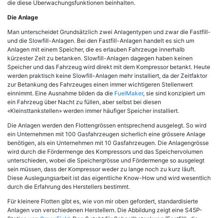
die diese Überwachungsfunktionen beinhalten.
Die Anlage
Man unterscheidet Grundsätzlich zwei Anlagentypen und zwar die Fastfill-
und die Slowfill-Anlagen. Bei den Fastfill-Anlagen handelt es sich um
Anlagen mit einem Speicher, die es erlauben Fahrzeuge innerhalb
kürzester Zeit zu betanken. Slowfill-Anlagen dagegen haben keinen
Speicher und das Fahrzeug wird direkt mit dem Kompressor betankt. Heute
werden praktisch keine Slowfill-Anlagen mehr installiert, da der Zeitfaktor
zur Betankung des Fahrzeuges einen immer wichtigeren Stellenwert
einnimmt. Eine Ausnahme bilden da die
FuelMaker
, sie sind konzipiert um
ein Fahrzeug über Nacht zu füllen, aber selbst bei diesen
«Kleinsttankstellen» werden immer häufiger Speicher installiert.
Die Anlagen werden den Flottengrössen entsprechend ausgelegt. So wird
ein Unternehmen mit 100 Gasfahrzeugen sicherlich eine grössere Anlage
benötigen, als ein Unternehmen mit 10 Gasfahrzeugen. Die Anlagengrösse
wird durch die Fördermenge des Kompressors und das Speichervolumen
unterschieden, wobei die Speichergrösse und Fördermenge so ausgelegt
sein müssen, dass der Kompressor weder zu lange noch zu kurz läuft.
Diese Auslegungsarbeit ist das eigentliche Know-How und wird wesentlich
durch die Erfahrung des Herstellers bestimmt.
Für kleinere Flotten gibt es, wie von mir oben gefordert, standardisierte
Anlagen von verschiedenen Herstellern. Die Abbildung zeigt eine S45P-