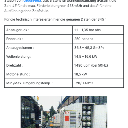
Station von
GreenField
. Das
S
steht für Schnellbetankung (Fastfill), die
Zahl
45
für die max. Förderleistung von 45Sm3/h und das
P
für eine
Ausführung ohne Zapfsäule.
Für die technisch Interesierten hier die genauen Daten der S45 :
Ansaugdruck :
1,1 – 1,35 bar abs
Enddruck :
250 bar abs
Ansaugvolumen :
36,8 – 45,3 Sm3/h
Wellenleistung :
14,5 – 16,6 kW
Drehzahl :
1490 upm (bei 50Hz)
Motorleistung :
18,5 kW
Min./Max. Umgebungstemp. :
-20/ +40°C