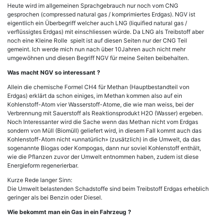
Heute wird im allgemeinen Sprachgebrauch nur noch vom CNG
gesprochen (compressed natural gas / komprimiertes Erdgas). NGV ist
eigentlich ein Überbegriff welcher auch LNG (liquified natural gas /
verflüssigtes Erdgas) mit einschliessen würde. Da LNG als Treibstoff aber
noch eine Kleine Rolle spielt ist auf diesen Seiten nur der CNG Teil
gemeint. Ich werde mich nun nach über 10Jahren auch nicht mehr
umgewöhnen und diesen Begriff NGV für meine Seiten beibehalten.
Was macht NGV so interessant ?
Allein die chemische Formel CH4 für Methan (Hauptbestandteil von
Erdgas) erklärt da schon einiges, im Methan kommen also auf ein
Kohlenstoff-Atom vier Wasserstoff-Atome, die wie man weiss, bei der
Verbrennung mit Sauerstoff als Reaktionsprodukt H2O (Wasser) ergeben.
Noch Interessanter wird die Sache wenn das Methan nicht vom Erdgas
sondern von Müll (Biomüll) geliefert wird, in diesem Fall kommt auch das
Kohlenstoff-Atom nicht «unnatürlich» (zusätzlich) in die Umwelt, da das
sogenannte Biogas oder Kompogas, dann nur soviel Kohlenstoff enthält,
wie die Pflanzen zuvor der Umwelt entnommen haben, zudem ist diese
Energieform regenerierbar.
Kurze Rede langer Sinn:
Die Umwelt belastenden Schadstoffe sind beim Treibstoff Erdgas erheblich
geringer als bei Benzin oder Diesel.
Wie bekommt man ein Gas in ein Fahrzeug ?