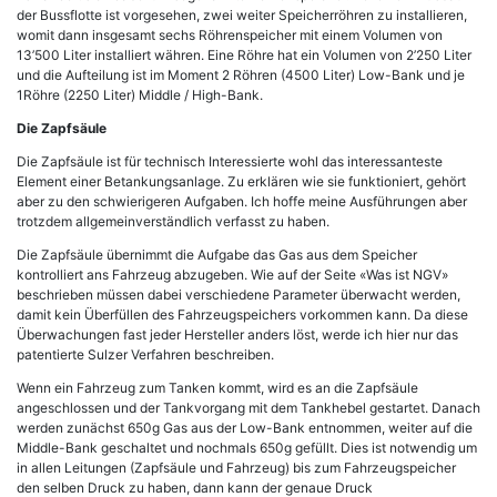
der Bussflotte ist vorgesehen, zwei weiter Speicherröhren zu installieren,
womit dann insgesamt sechs Röhrenspeicher mit einem Volumen von
13’500 Liter installiert währen. Eine Röhre hat ein Volumen von 2’250 Liter
und die Aufteilung ist im Moment 2 Röhren (4500 Liter) Low-Bank und je
1Röhre (2250 Liter) Middle / High-Bank.
Die Zapfsäule
Die Zapfsäule ist für technisch Interessierte wohl das interessanteste
Element einer Betankungsanlage. Zu erklären wie sie funktioniert, gehört
aber zu den schwierigeren Aufgaben. Ich hoffe meine Ausführungen aber
trotzdem allgemeinverständlich verfasst zu haben.
Die Zapfsäule übernimmt die Aufgabe das Gas aus dem Speicher
kontrolliert ans Fahrzeug abzugeben. Wie auf der Seite «Was ist NGV»
beschrieben müssen dabei verschiedene Parameter überwacht werden,
damit kein Überfüllen des Fahrzeugspeichers vorkommen kann. Da diese
Überwachungen fast jeder Hersteller anders löst, werde ich hier nur das
patentierte Sulzer Verfahren beschreiben.
Wenn ein Fahrzeug zum Tanken kommt, wird es an die Zapfsäule
angeschlossen und der Tankvorgang mit dem Tankhebel gestartet. Danach
werden zunächst 650g Gas aus der Low-Bank entnommen, weiter auf die
Middle-Bank geschaltet und nochmals 650g gefüllt. Dies ist notwendig um
in allen Leitungen (Zapfsäule und Fahrzeug) bis zum Fahrzeugspeicher
den selben Druck zu haben, dann kann der genaue Druck