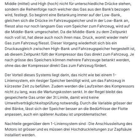
Middle (mittel) und High (hoch) nicht für unterschiedliche Drücke stehen,
sondern die Reihenfolge nach welcher das Gas aus den Bank’s bezogen
wird, festlegt. So beginnt eine Betankung immer auf der Low-Bank,
gleichen sich die Drücke im Fahrzeugspeicher und in der Low-Bank an,
fliesst also nur noch langsam Gas vom Speicher zum Fahrzeug, wird auf
die Middle-Bank umgeschaltet. Da die Middle-Bank zu dem Zeitpunkt
noch voll ist, hat diese auch noch ihren max. Druck, womit wieder mehr
Gas zum Fahrzeug fliesst. Dieser Vorgang wiederholt sich bis ein
Druckausgleich zwischen High-Bank und Fahrzeugspeicher hergestellt ist,
ab diesem Zeitpunkt füllt der Kompressor das Gas direkt zum Fahrzeug. Je
nach grösse des Speichers können mehrere Fahrzeuge betankt werden,
ohne das der Kompressor direkt Gas zum Fahrzeug fördert.
Der Vorteil dieses Systems liegt darin, das nicht wie bei einem 1-
Liniensystem, ein riesiger Speicher benötigt wird, um das Fahrzeug in
kürzester Zeit zu befüllen. Zudem werden die Laufzeiten des Kompressors
nicht zu lang, was die Wartungskosten senkt. In der Regel bleibt das
gespeicherte Gas unter der 3t Limite, damit wird keine
Umweltverträglichkeitsprüfung notwendig. Durch die Variable grösser der
drei Bänke, lässt sich der Speicher besser an die Bedürfnisse der Flotte
anpassen, auch ein späterer Ausbau ist unproblematischer.
Nachteile gegenüber dem 1-Liniensystem sind : Die Anschlussleitung des
Motors ist grösser und es müssen drei Hochdruckleitungen zur Zapfsäule
installiert werden.