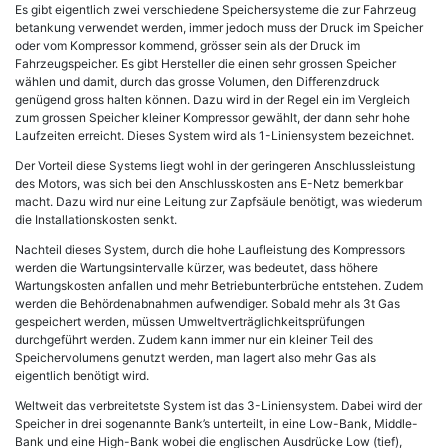
Es gibt eigentlich zwei verschiedene Speichersysteme die zur Fahrzeug
betankung verwendet werden, immer jedoch muss der Druck im Speicher
oder vom Kompressor kommend, grösser sein als der Druck im
Fahrzeugspeicher. Es gibt Hersteller die einen sehr grossen Speicher
wählen und damit, durch das grosse Volumen, den Differenzdruck
genügend gross halten können. Dazu wird in der Regel ein im Vergleich
zum grossen Speicher kleiner Kompressor gewählt, der dann sehr hohe
Laufzeiten erreicht. Dieses System wird als 1-Liniensystem bezeichnet.
Der Vorteil diese Systems liegt wohl in der geringeren Anschlussleistung
des Motors, was sich bei den Anschlusskosten ans E-Netz bemerkbar
macht. Dazu wird nur eine Leitung zur Zapfsäule benötigt, was wiederum
die Installationskosten senkt.
Nachteil dieses System, durch die hohe Laufleistung des Kompressors
werden die Wartungsintervalle kürzer, was bedeutet, dass höhere
Wartungskosten anfallen und mehr Betriebunterbrüche entstehen. Zudem
werden die Behördenabnahmen aufwendiger. Sobald mehr als 3t Gas
gespeichert werden, müssen Umweltverträglichkeitsprüfungen
durchgeführt werden. Zudem kann immer nur ein kleiner Teil des
Speichervolumens genutzt werden, man lagert also mehr Gas als
eigentlich benötigt wird.
Weltweit das verbreitetste System ist das 3-Liniensystem. Dabei wird der
Speicher in drei sogenannte Bank’s unterteilt, in eine Low-Bank, Middle-
Bank und eine High-Bank wobei die englischen Ausdrücke Low (tief),