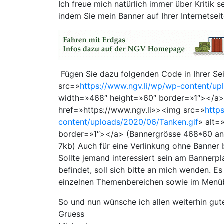
Ich freue mich natürlich immer über Kritik s
indem Sie mein Banner auf Ihrer Internetseit
Fügen Sie dazu folgenden Code in Ihrer Sei
src=»
https://www.ngv.li/wp/wp-content/up
width=»468″ height=»60″ border=»1″></a> o
href=»https://www.ngv.li»><img src=»
http
content/uploads/2020/06/Tanken.gif
» alt=
border=»1″></a> (Bannergrösse 468*60 anim
7kb) Auch für eine Verlinkung ohne Banner b
Sollte jemand interessiert sein am Banner
befindet, soll sich bitte an mich wenden. E
einzelnen Themenbereichen sowie im Menüb
So und nun wünsche ich allen weiterhin gute
Gruess