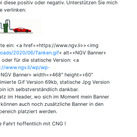
ei diese positiv oder negativ. Unterstützen Sie mich
e verlinken:
te ein: <a href=»https://www.ngv.li»><img
loads/2020/06/Tanken.gif
» alt=»NGV Banner»
der für die statische Version: <a
s://www.ngv.li/wp/wp-
»NGV Banner» width=»468″ height=»60″
ierte Gif Version 69kb, statische Jpg Version
in ich selbstverständlich dankbar.
platz im Header, wo sich im Moment mein Banner
s können auch noch zusätzliche Banner in den
ereich platziert werden.
 Fahrt hoffentlich mit CNG !