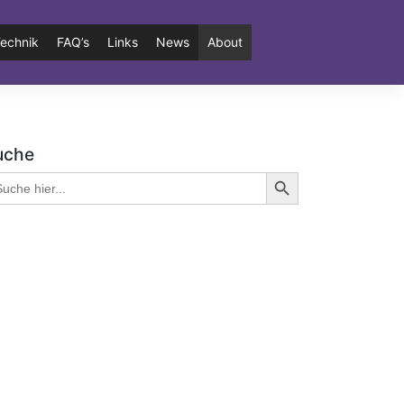
echnik
FAQ’s
Links
News
About
uche
Search Button
arch
: