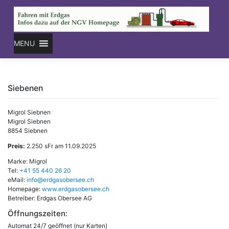
Skip
to
content
MENU
Siebenen
Migrol Siebnen
Migrol Siebnen
8854 Siebnen
Preis:
2.250 sFr am 11.09.2025
Marke: Migrol
Tel:
+41 55 440 26 20
eMail:
info@erdgasobersee.ch
Homepage:
www.erdgasobersee.ch
Betreiber: Erdgas Obersee AG
Öffnungszeiten:
Automat 24/7 geöffnet (nur Karten)