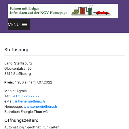
Skip
to
content
MENU
Steffisburg
Landi Steffisburg
Glockentalstr. 50
3612 Steffisburg
Preis:
1.900 sFr am 7.07.2022
Marke: Agrola
Tel:
+41 33 225 22 22
eMail:
is@energiethun.ch
Homepage:
www.energiethun.ch
Betreiber: Energie Thun AG
Öffnungszeiten:
Automat 24/7 geöffnet (nur Karten)