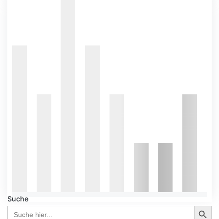
Suche
Search Button
Search
for: