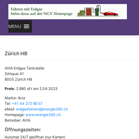
Skip
to
content
MENU
Zürich HB
AVIA Erdgas Tankstelle
Sihlquai 41
8005 Zürich HB
Preis:
2.880 sFr am 2.04.2023
Marke: Avia
Tel:
+41 44 272 66 57
eMail:
erdgasfahren@energie360.ch
Homepage:
www.energie360.ch
Betreiber: AVIA
Öffnungszeiten:
Automat 24/7 geöffnet (nur Karten)