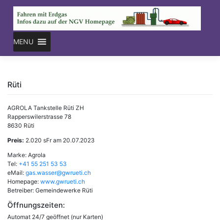
Skip
to
content
MENU
Rüti
AGROLA Tankstelle Rüti ZH
Rapperswilerstrasse 78
8630 Rüti
Preis:
2.020 sFr am 20.07.2023
Marke: Agrola
Tel:
+41 55 251 53 53
eMail:
gas.wasser@gwrueti.ch
Homepage:
www.gwrueti.ch
Betreiber: Gemeindewerke Rüti
Öffnungszeiten:
Automat 24/7 geöffnet (nur Karten)