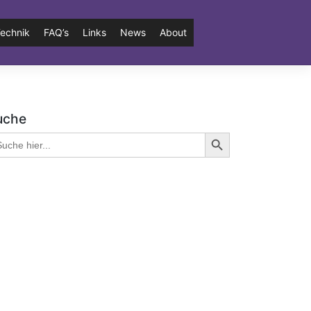
echnik
FAQ’s
Links
News
About
uche
Search Button
arch
: