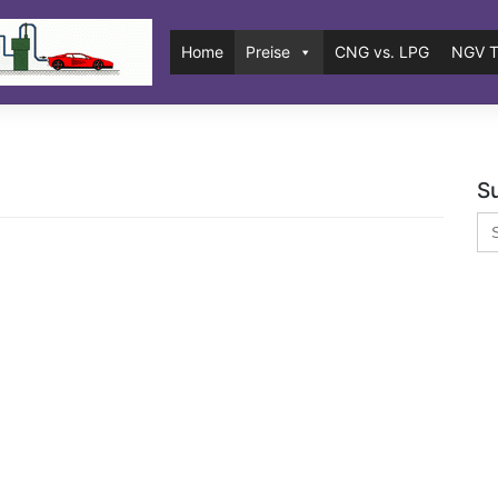
Home
Preise
CNG vs. LPG
NGV T
S
Se
for