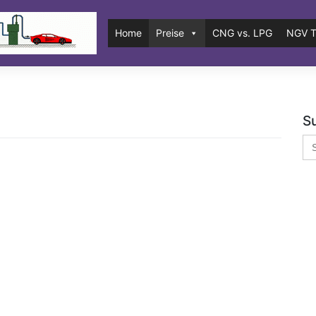
Home
Preise
CNG vs. LPG
NGV T
S
Se
for