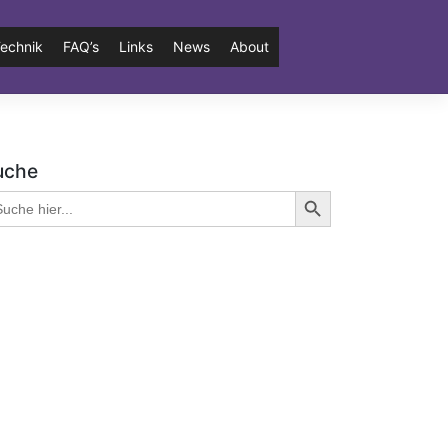
echnik
FAQ’s
Links
News
About
uche
Search Button
arch
: