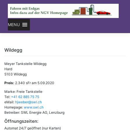
Skip
to
content
MENU
Wildegg
Meyer Tankstelle Wildegg
Hard
5103 Wildegg
Preis:
2.340 sFr am 5.09.2020
Marke: Freie Tankstelle
Tel:
+41 62 885 75 75
eMail:
hjweber@swl.ch
Homepage:
www.swl.ch
Betreiber: SWL Energie AG, Lenzburg
Öffnungszeiten:
Automat 24/7 geöffnet (nur Karten)