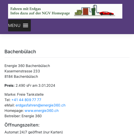
Skip
to
content
MENU
Bachenbülach
Energie 360 Bachenbülach
Kasernenstrasse 233
8184 Bachenbülach
Preis:
2.490 sFr am 3.01.2024
Marke: Freie Tankstelle
Tel:
+41 44 809 77 77
eMail:
erdgasfahren@energie360.ch
Homepage:
www.energie360.ch
Betreiber: Energie 360
Öffnungszeiten:
Automat 24/7 geöffnet (nur Karten)