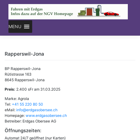
Skip
to
content
MENU
Rapperswil-Jona
BP Rapperswil-Jona
Rütistrasse 163
8645 Rapperswil-Jona
Preis:
2.400 sFr am 31.03.2025
Marke: Agrola
Tel:
+41 55 220 80 50
eMail:
info@erdgasobersee.ch
Homepage:
www.erdgasobersee.ch
Betreiber: Erdgas Obersee AG
Öffnungszeiten:
Automat 24/7 geöffnet (nur Karten)