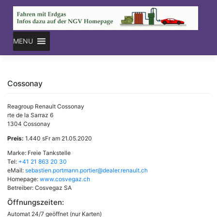
Skip
to
content
MENU
Cossonay
Reagroup Renault Cossonay
rte de la Sarraz 6
1304 Cossonay
Preis:
1.440 sFr am 21.05.2020
Marke: Freie Tankstelle
Tel:
+41 21 863 20 30
eMail:
sebastien.portmann.portier@dealer.renault.ch
Homepage:
www.cosvegaz.ch
Betreiber: Cosvegaz SA
Öffnungszeiten:
Automat 24/7 geöffnet (nur Karten)