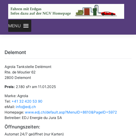
Skip
to
content
MENU
Delemont
Agrola Tankstelle Delémont
Rte. de Moutier 62
2800 Delemont
Preis:
2.180 sFr am 11.01.2025
Marke: Agrola
Tel:
+41 32 420 53 90
eMail:
info@edj.ch
Homepage:
www.edj.ch/default.asp?MenuID=8610&PageID=5972
Betreiber: EDJ Energie du Jura SA
Öffnungszeiten:
Automat 24/7 geöffnet (nur Karten)