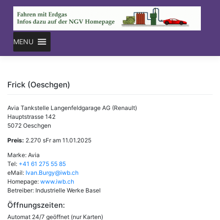
Skip
to
content
MENU
Frick (Oeschgen)
Avia Tankstelle Langenfeldgarage AG (Renault)
Hauptstrasse 142
5072 Oeschgen
Preis:
2.270 sFr am 11.01.2025
Marke: Avia
Tel:
+41 61 275 55 85
eMail:
Ivan.Burgy@iwb.ch
Homepage:
www.iwb.ch
Betreiber: Industrielle Werke Basel
Öffnungszeiten:
Automat 24/7 geöffnet (nur Karten)