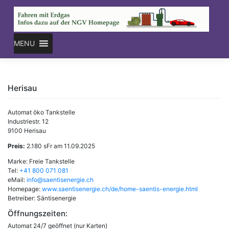
Skip
to
content
MENU
Herisau
Automat öko Tankstelle
Industriestr. 12
9100 Herisau
Preis:
2.180 sFr am 11.09.2025
Marke: Freie Tankstelle
Tel:
+41 800 071 081
eMail:
info@saentisenergie.ch
Homepage:
www.saentisenergie.ch/de/home-saentis-energie.html
Betreiber: Säntisenergie
Öffnungszeiten:
Automat 24/7 geöffnet (nur Karten)