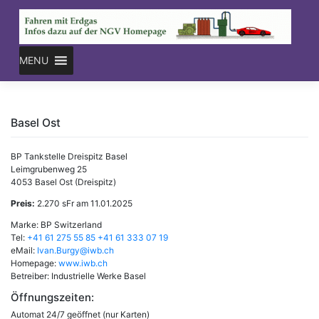
Skip
to
content
MENU
Basel Ost
BP Tankstelle Dreispitz Basel
Leimgrubenweg 25
4053 Basel Ost (Dreispitz)
Preis:
2.270 sFr am 11.01.2025
Marke: BP Switzerland
Tel:
+41 61 275 55 85
+41 61 333 07 19
eMail:
Ivan.Burgy@iwb.ch
Homepage:
www.iwb.ch
Betreiber: Industrielle Werke Basel
Öffnungszeiten:
Automat 24/7 geöffnet (nur Karten)