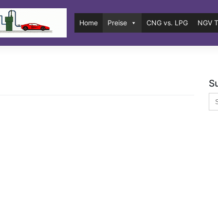
Home
Preise
CNG vs. LPG
NGV T
S
Se
for