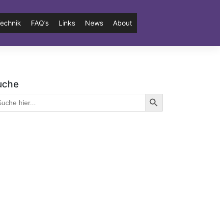
echnik
FAQ’s
Links
News
About
uche
Search Button
arch
: