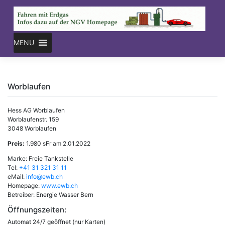
Skip
to
content
MENU
Worblaufen
Hess AG Worblaufen
Worblaufenstr. 159
3048 Worblaufen
Preis:
1.980 sFr am 2.01.2022
Marke: Freie Tankstelle
Tel:
+41 31 321 31 11
eMail:
info@ewb.ch
Homepage:
www.ewb.ch
Betreiber: Energie Wasser Bern
Öffnungszeiten:
Automat 24/7 geöffnet (nur Karten)