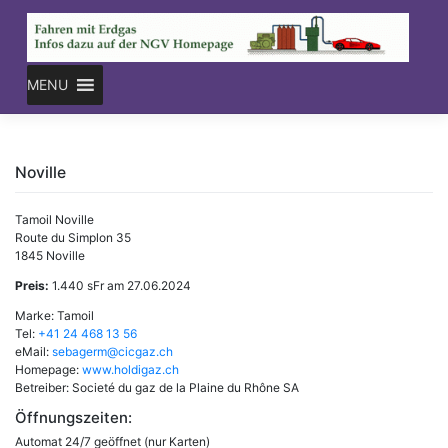
Skip
to
content
MENU
Noville
Tamoil Noville
Route du Simplon 35
1845 Noville
Preis:
1.440 sFr am 27.06.2024
Marke: Tamoil
Tel:
+41 24 468 13 56
eMail:
sebagerm@cicgaz.ch
Homepage:
www.holdigaz.ch
Betreiber: Societé du gaz de la Plaine du Rhône SA
Öffnungszeiten:
Automat 24/7 geöffnet (nur Karten)